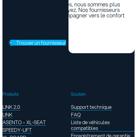
Peu importe où vous êtes, nous sommes plus
près que vous ne le croyez. Nos fournisseurs
sont là pour vous accompagner vers le confort
et la paix d’esprit.
Trouver un fournisseur
Produits
Soutien
LINK 2.0
Support technique
LINK
FAQ
ASENTO – XL-SEAT
Liste de véhicules
compatibles
SPEEDY-LIFT
Enregistrement de garantie