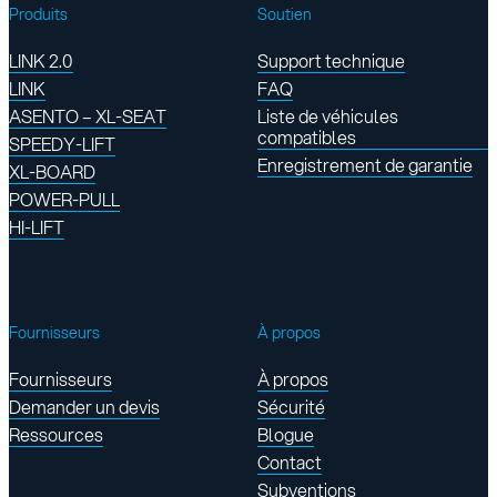
Produits
Soutien
LINK 2.0
Support technique
LINK
FAQ
ASENTO – XL-SEAT
Liste de véhicules
compatibles
SPEEDY-LIFT
Enregistrement de garantie
XL-BOARD
POWER-PULL
HI-LIFT
Fournisseurs
À propos
Fournisseurs
À propos
Demander un devis
Sécurité
Ressources
Blogue
Contact
Subventions